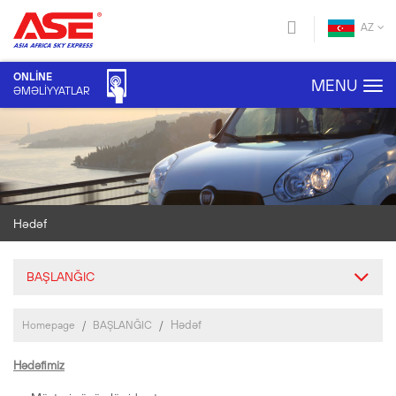
AZ
ONLİNE
MENU
ƏMƏLİYYATLAR
Hədəf
BAŞLANĞIC
Hədəf
Homepage
BAŞLANĞIC
Hədəfimiz