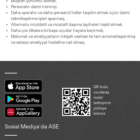
Müştəri yönümlü xidmət,
Personalın daimi treninqi,
Daha operativ və daha qənaətcil həllər təqdim etmək üçün daimi
təkmilləşdirmə işləri aparmaq,
Alternativ müddətli və müxtəlif daşıma layihələri təşkil etmək,
Daha çox ölkələrə birbaşa uçuslar həyata keçirmək,
Məlumat və əməliyyatların inkişafı vasitəsi ilə tam avtomatlaşdırılmış
və xətasız əməliyyat hədəfinə nail olmaq.
QR kodu
oxudaraq
mobil
tətbiqimizi
yükləyə
bilərsiz
Sosial Mediya’da ASE