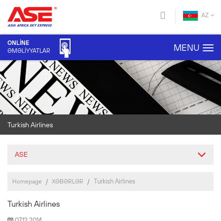
AZ
ONLİNE
MENU
ƏMƏLİYYATLAR
Turkish Airlines
ASE
Turkish Airlines
Homepage
XƏBƏRLƏR
Turkish Airlines
07.12.2014