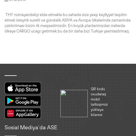
THY nümayəndəliyi eldə etməklə bu sahədə sizə yaxşı keyfiyyət təqdim
etmek isteyirik suretli və gündəlik ASİYA və Avropa ölkələrində zamaninda
çatdırılması bizim ilk məqsədimizdir. En boyük planlarimizdan irəllərdə
ölkəyə CARGO ucagi getirmek.bu da bir daha bizi Turkiye yaxinlastirmaq.
QR kodu
oxudaraq
mobil
tətbiqimizi
yükləyə
bilərsiz
Sosial Mediya’da ASE